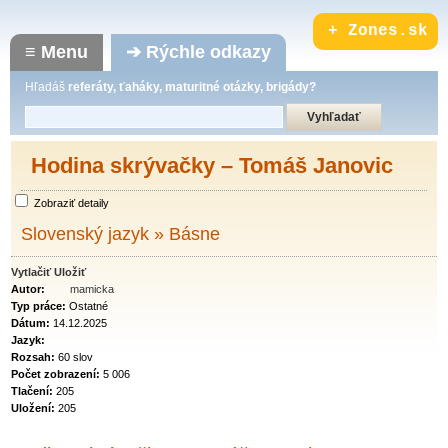
Hľadáš
referáty, ťaháky, maturitné otázky, brigády?
Hodina skrývačky – Tomáš Janovic
Zobraziť detaily
Slovenský jazyk
»
Básne
Vytlačiť
Uložiť
Autor:
mamicka
Typ práce:
Ostatné
Dátum:
14.12.2025
Jazyk:
Rozsah:
60 slov
Počet zobrazení:
5 006
Tlačení:
205
Uložení:
205