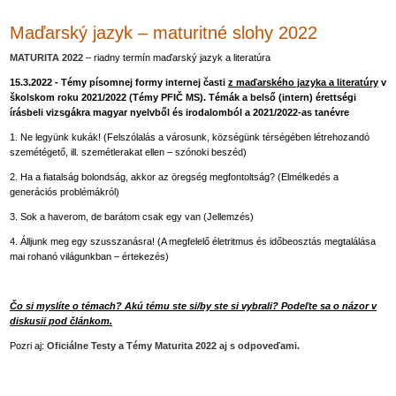
Maďarský jazyk – maturitné slohy 2022
MATURITA 2022
– riadny termín maďarský jazyk a literatúra
15.3.2022 - Témy písomnej formy internej časti
z maďarského jazyka a literatúry
v
školskom roku 2021/2022 (Témy PFIČ MS). Témák a belső (intern) érettségi
írásbeli vizsgákra magyar nyelvből és irodalomból a 2021/2022-as tanévre
1. Ne legyünk kukák! (Felszólalás a városunk, községünk térségében létrehozandó
szemétégető, ill. szemétlerakat ellen – szónoki beszéd)
2. Ha a fiatalság bolondság, akkor az öregség megfontoltság? (Elmélkedés a
generációs problémákról)
3. Sok a haverom, de barátom csak egy van (Jellemzés)
4. Álljunk meg egy szusszanásra! (A megfelelő életritmus és időbeosztás megtalálása
mai rohanó világunkban – értekezés)
Čo si myslíte o témach? Akú tému ste si/by ste si vybrali? Podeľte sa o
názor v
diskusii pod článkom.
Pozri aj:
Oficiálne Testy a Témy Maturita 2022 aj s odpoveďami.