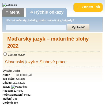
Hľadáš
referáty, ťaháky, maturitné otázky, brigády?
Maďarský jazyk – maturitné slohy
2022
Zobraziť detaily
Slovenský jazyk
»
Slohové práce
Vytlačiť
Uložiť
Autor:
sp-prace
(18)
Typ práce:
Ostatné
Dátum:
15.03.2022
Jazyk:
Rozsah:
127 slov
Počet zobrazení:
9 832
Tlačení:
346
Uložení:
369