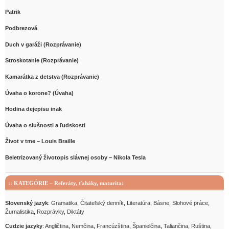
Patrik
Podbrezová
Duch v garáži (Rozprávanie)
Stroskotanie (Rozprávanie)
Kamarátka z detstva (Rozprávanie)
Úvaha o korone? (Úvaha)
Hodina dejepisu inak
Úvaha o slušnosti a ľudskosti
Život v tme – Louis Braille
Beletrizovaný životopis slávnej osoby – Nikola Tesla
:: KATEGÓRIE –
Referáty, ťaháky, maturita
:
Slovenský jazyk
:
Gramatika
,
Čitateľský denník
,
Literatúra
,
Básne
,
Slohové práce
,
Žurnalistika
,
Rozprávky
,
Diktáty
Cudzie jazyky
:
Angličtina
,
Nemčina
,
Francúzština
,
Španielčina
,
Taliančina
,
Ruština
,