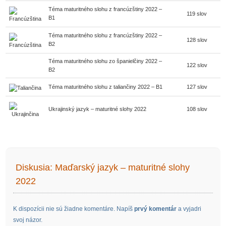
Téma maturitného slohu z francúzštiny 2022 –
119 slov
B1
Téma maturitného slohu z francúzštiny 2022 –
128 slov
B2
Téma maturitného slohu zo španielčiny 2022 –
122 slov
B2
Téma maturitného slohu z taliančiny 2022 – B1
127 slov
Ukrajinský jazyk – maturitné slohy 2022
108 slov
Diskusia: Maďarský jazyk – maturitné slohy
2022
K dispozícii nie sú žiadne komentáre. Napíš
prvý komentár
a vyjadri
svoj názor.