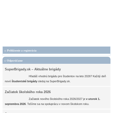
:: Prihlásenie a registrácia
Odporúčame
SuperBrigady.sk – Aktuálne brigády
Hľadáš vhodnú brigádu pre študentov na leto 2026? Každý deň
nové
študentské brigády
sleduj na SuperBrigady.sk.
Začiatok školského roka 2026
Začiatok nového školského roka 2026/2027 je
v utorok 1.
septembra 2026
. Tešíme sa na spoluprácu v novom školskom roku.