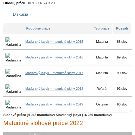
Oboduj prácu:
10
9
8
7
6
5
4
3
2
1
Diskusia »
Podobné práce
Typ práce
Rozsah
Maďarský jazyk – maturitné slohy 2015
Maturita
88 slov
Maďarský jazyk – maturitné slohy 2016
Maturita
99 slov
Maďarský jazyk – maturitné slohy 2017
Maturita
90 slov
Maďarský jazyk – maturitné slohy 2018
Referát
91 slov
Maďarský jazyk – maturitné slohy 2019
Ostatné
96 slov
Slohové práce (4 042 materiálov)
Slovenský jazyk (16 230 materiálov)
Maturitné slohové práce 2022